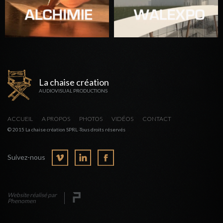
La chaise création
AUDIOVISUAL PRODUCTIONS
ACCUEIL
A PROPOS
PHOTOS
VIDÉOS
CONTACT
© 2015 La chaise création SPRL -Tous droits réservés
Suivez-nous
Website réalisé par
Phenomen