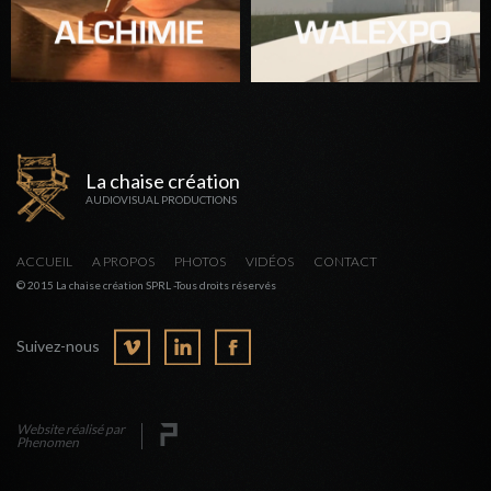
La chaise création
AUDIOVISUAL PRODUCTIONS
ACCUEIL
A PROPOS
PHOTOS
VIDÉOS
CONTACT
© 2015 La chaise création SPRL -Tous droits réservés
Suivez-nous
Website réalisé par
Phenomen