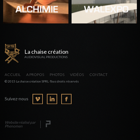
La chaise création
AUDIOVISUAL PRODUCTIONS
ACCUEIL
A PROPOS
PHOTOS
VIDÉOS
CONTACT
© 2015 La chaise création SPRL -Tous droits réservés
Suivez-nous
Website réalisé par
Phenomen